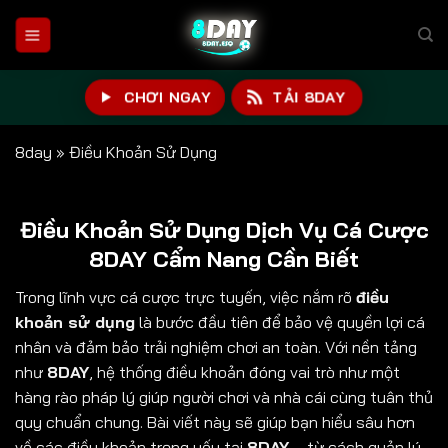
Bỏ
qua
nội
dung
CHƠI NGAY
TẢI 8DAY
8day
»
Điều Khoản Sử Dụng
Điều Khoản Sử Dụng Dịch Vụ Cá Cược
8DAY Cẩm Nang Cần Biết
Trong lĩnh vực cá cược trực tuyến, việc nắm rõ
điều
khoản sử dụng
là bước đầu tiên để bảo vệ quyền lợi cá
nhân và đảm bảo trải nghiệm chơi an toàn. Với nền tảng
như
8DAY
, hệ thống điều khoản đóng vai trò như một
hàng rào pháp lý giúp người chơi và nhà cái cùng tuân thủ
quy chuẩn chung. Bài viết này sẽ giúp bạn hiểu sâu hơn
về các điều khoản trọng yếu tại
8DAY
– từ cách quản lý