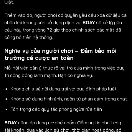
luật.
Thêm vào đó, người chơi có quyền yêu cầu xóa dữ liệu cá
nhân khi không còn sử dụng dịch vụ.
8DAY
sẽ xử lý yêu
cầu này trong vòng 72 giờ theo chính sách bảo mật đã
công bố trên hệ thống.
Nghĩa vụ của người chơi – Đảm bảo môi
trường cá cược an toàn
Mỗi hội viên cần ý thức rõ vai trò của mình trong việc duy
trì cộng đồng lành mạnh. Bạn có nghĩa vụ:
Không chia sẻ nội dung trái với quy định pháp luật
Không sử dụng hình ảnh, ngôn từ phản cảm trong chat
Tôn trọng các quy tắc phòng ngừa rửa tiền
8DAY
cũng áp dụng cơ chế chấm điểm uy tín cho từng
tài khoản, dựa vào lịch sử chơi, thời gian hoạt động, số