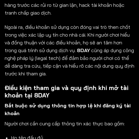
hàng trước các rủi ro từ gian lận, hack tài khoản hoặc
tranh chấp giao dịch.
Ngoài ra, điều khoản sử dụng còn đóng vai trò then chốt
trong việc xác lập uy tín cho nhà cái. Khi người chơi hiểu
và đồng thuận với các điều khoản, họ sẽ an tâm hơn
trong quá trình sử dụng dịch vụ.
8DAY
cũng áp dụng công
nghệ pháp lý (legal tech) để đảm bảo người chơi có thể
dễ dàng tra cứu, tiếp cận và hiểu rõ các nội dung quy định
trước khi tham gia.
Điều kiện tham gia và quy định khi mở tài
khoản tại 8DAY
Bắt buộc sử dụng thông tin hợp lệ khi đăng ký tài
khoản
Người chơi cần cung cấp thông tin xác thực bao gồm:
Họ tên đầy đủ