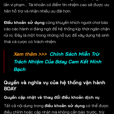
lần vi phạm… Tài khoản có điểm tín nhiệm cao sẽ được ưu
tiên hỗ trợ và nhận nhiều ưu đãi hơn.
Điều khoản sử dụng
cũng khuyến khích người chơi báo
cáo các hành vi đáng ngờ để hệ thống kịp thời ngăn chặn
rủi ro. Đây là một trong những nỗ lực để xây dựng hệ sinh
thái cá cược có trách nhiệm.
Xem thêm >>>
Chính Sách Miễn Trừ
Trách Nhiệm Của 8day Cam Kết Minh
Bạch
Quyền và nghĩa vụ của hệ thống vận hành
8DAY
Quyền cập nhật và thay đổi điều khoản dịch vụ
Tất cả nội dung trong
điều khoản sử dụng
có thể được
điều chỉnh hoặc cập nhật mà không cần báo trước, trừ