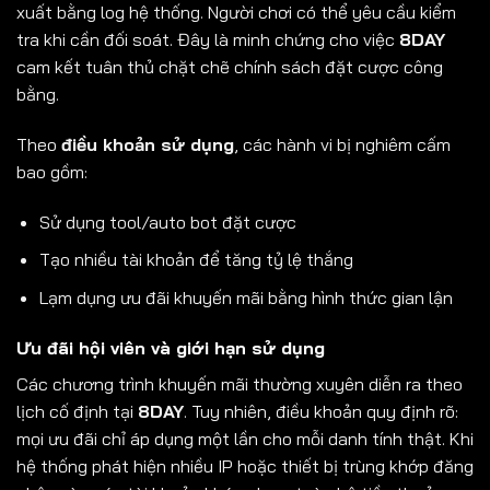
xuất bằng log hệ thống. Người chơi có thể yêu cầu kiểm
tra khi cần đối soát. Đây là minh chứng cho việc
8DAY
cam kết tuân thủ chặt chẽ chính sách đặt cược công
bằng.
Theo
điều khoản sử dụng
, các hành vi bị nghiêm cấm
bao gồm:
Sử dụng tool/auto bot đặt cược
Tạo nhiều tài khoản để tăng tỷ lệ thắng
Lạm dụng ưu đãi khuyến mãi bằng hình thức gian lận
Ưu đãi hội viên và giới hạn sử dụng
Các chương trình khuyến mãi thường xuyên diễn ra theo
lịch cố định tại
8DAY
. Tuy nhiên, điều khoản quy định rõ:
mọi ưu đãi chỉ áp dụng một lần cho mỗi danh tính thật. Khi
hệ thống phát hiện nhiều IP hoặc thiết bị trùng khớp đăng