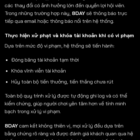
các thay đổi có ảnh hưởng lớn đến quyền lợi hội viên.
Trong những trường hợp này,
8DAY
sẽ thông báo trực
tiếp qua email hoặc thông báo nổi trên hệ thống.
Thực hiện xử phạt và khóa tài khoản khi có vi phạm
Dựa trên mức độ vi phạm, hệ thống sẽ tiến hành:
Đóng băng tài khoản tạm thời
Khóa vĩnh viễn tài khoản
Hủy toàn bộ tiền thưởng, tiền thắng chưa rút
Toàn bộ quy trình xử lý được tự động ghi log và có thể
kiểm chứng, giúp người chơi yên tâm hơn về tính minh
bạch trong xử lý vi phạm.
8DAY
cam kết không thiên vị, mọi xử lý đều dựa trên
bằng chứng rõ ràng và được đánh giá khách quan qua hệ