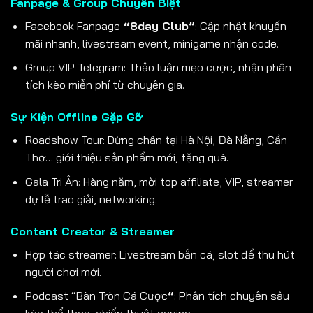
Fanpage & Group Chuyên Biệt
Facebook Fanpage
“8day Club”
: Cập nhật khuyến
mãi nhanh, livestream event, minigame nhận code.
Group VIP Telegram: Thảo luận mẹo cược, nhận phân
tích kèo miễn phí từ chuyên gia.
Sự Kiện Offline Gặp Gỡ
Roadshow Tour: Dừng chân tại Hà Nội, Đà Nẵng, Cần
Thơ… giới thiệu sản phẩm mới, tặng quà.
Gala Tri Ân: Hàng năm, mời top affiliate, VIP, streamer
dự lễ trao giải, networking.
Content Creator & Streamer
Hợp tác streamer: Livestream bắn cá, slot để thu hút
người chơi mới.
Podcast “Bàn Tròn Cá Cược
”
: Phân tích chuyên sâu