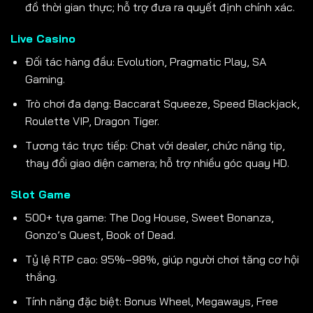
đồ thời gian thực; hỗ trợ đưa ra quyết định chính xác.
Live Casino
Đối tác hàng đầu: Evolution, Pragmatic Play, SA
Gaming.
Trò chơi đa dạng: Baccarat Squeeze, Speed Blackjack,
Roulette VIP, Dragon Tiger.
Tương tác trực tiếp: Chat với dealer, chức năng tip,
thay đổi giao diện camera; hỗ trợ nhiều góc quay HD.
Slot Game
500+ tựa game: The Dog House, Sweet Bonanza,
Gonzo’s Quest, Book of Dead.
Tỷ lệ RTP cao: 95%–98%, giúp người chơi tăng cơ hội
thắng.
Tính năng đặc biệt: Bonus Wheel, Megaways, Free