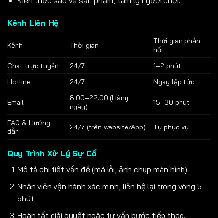
Kiến thức sâu về sản phẩm, tâm lý người chơi.
Kênh Liên Hệ
Thời gian phản
Kênh
Thời gian
hồi
Chat trực tuyến
24/7
1–2 phút
Hotline
24/7
Ngay lập tức
8:00–22:00 (Hàng
Email
15–30 phút
ngày)
FAQ & Hướng
24/7 (trên website/App)
Tự phục vụ
dẫn
Quy Trình Xử Lý Sự Cố
Mô tả chi tiết vấn đề (mã lỗi, ảnh chụp màn hình).
Nhân viên vận hành xác minh, liên hệ lại trong vòng 5
phút.
Hoàn tất giải quyết hoặc tư vấn bước tiếp theo.