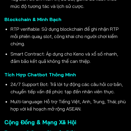
mức độ tương tác và lịch sử cược.
Blockchain & Minh Bạch
RTP verifiable: Sử dụng blockchain để ghi nhận RTP
mỗi phiên quay slot, công khai cho người chơi kiểm
chứng.
Smart Contract: Áp dụng cho Keno và xổ số nhanh,
đảm bảo kết quả không thể can thiệp.
Tích Hợp Chatbot Thông Minh
24/7 Support Bot: Trả lời tự động các câu hỏi cơ bản,
chuyển tiếp vấn đề phức tạp đến nhân viên thực.
Multi-language: Hỗ trợ Tiếng Việt, Anh, Trung, Thái; phù
hợp với kế hoạch mở rộng ASEAN.
Cộng Đồng & Mạng Xã Hội