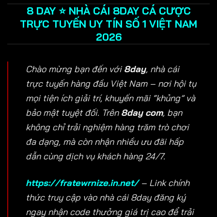
8 DAY ⭐️ NHÀ CÁI 8DAY CÁ CƯỢC
TRỰC TUYẾN UY TÍN SỐ 1 VIỆT NAM
2026
Chào mừng bạn đến với
8day
, nhà cái
trực tuyến hàng đầu Việt Nam – nơi hội tụ
mọi tiện ích giải trí, khuyến mãi “khủng” và
bảo mật tuyệt đối. Trên
8day com
, bạn
không chỉ trải nghiệm hàng trăm trò chơi
đa dạng, mà còn nhận nhiều ưu đãi hấp
dẫn cùng dịch vụ khách hàng 24/7.
https://fratewrnize.in.net/
– Link chính
thức truy cập vào nhà cái 8day đăng ký
ngay nhận code thưởng giá trị cao để trải