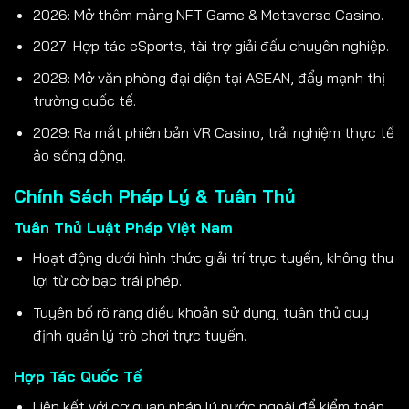
2026: Mở thêm mảng NFT Game & Metaverse Casino.
2027: Hợp tác eSports, tài trợ giải đấu chuyên nghiệp.
2028: Mở văn phòng đại diện tại ASEAN, đẩy mạnh thị
trường quốc tế.
2029: Ra mắt phiên bản VR Casino, trải nghiệm thực tế
ảo sống động.
Chính Sách Pháp Lý & Tuân Thủ
Tuân Thủ Luật Pháp Việt Nam
Hoạt động dưới hình thức giải trí trực tuyến, không thu
lợi từ cờ bạc trái phép.
Tuyên bố rõ ràng điều khoản sử dụng, tuân thủ quy
định quản lý trò chơi trực tuyến.
Hợp Tác Quốc Tế
Liên kết với cơ quan pháp lý nước ngoài để kiểm toán