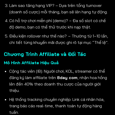
Làm sao tăng hạng VIP?
– Dựa trên tổng turnover
(doanh số cược) mỗi tháng, bạn sẽ lên hạng tự động.
Có hỗ trợ chơi miễn phí (demo)?
– Đa số slot có chế
độ demo, bạn có thể thử trước khi nạp thật.
Điều kiện rollover như thế nào?
– Thường từ 1–10 lần,
chi tiết từng khuyến mãi được ghi rõ tại mục “Thể lệ”.
Chương Trình Affiliate và Đối Tác
Mô Hình Affiliate Hiệu Quả
Cộng tác viên (IB): Người chơi, KOL, streamer có thể
đăng ký làm affiliate trên
8day com
, nhận hoa hồng
lên đến 40% theo doanh thu cược của người giới
thiệu.
Hệ thống tracking chuyên nghiệp: Link cá nhân hóa,
trang báo cáo real-time, thanh toán tự động hàng
tuần.