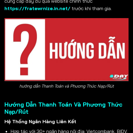
cung cấp đầy đủ qua website chính thức
https://fratewrnize.in.net/
trước khi tham gia.
hưỡng dẫn Thanh Toán và Phương Thức Nạp/Rút
Hướng Dẫn Thanh Toán Và Phương Thức
Nạp/Rút
Hệ Thống Ngân Hàng Liên Kết
Hợp tác với 30+ ngân hàng nội địa: Vietcombank, BIDV,