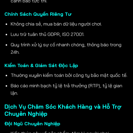
cảnh báo tức thì.
Chính Sách Quyền Riêng Tư
Không chia sẻ, mua bán dữ liệu người chơi.
Lưu trữ tuân thủ GDPR, ISO 27001.
Quy trình xử lý sự cố nhanh chóng, thông báo trong
24h.
Kiểm Toán & Giám Sát Độc Lập
Thường xuyên kiểm toán bởi công ty bảo mật quốc tế.
Báo cáo minh bạch tỷ lệ trả thưởng (RTP), tỷ lệ gian
lận.
Dịch Vụ Chăm Sóc Khách Hàng và Hỗ Trợ
Chuyên Nghiệp
Đội Ngũ Chuyên Nghiệp