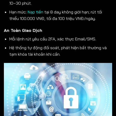
10–30 phút.
Hạn mức:
Nạp tiền
tại 8 day không giới hạn; rút tối
thiểu 100.000 VNĐ, tối đa 100 triệu VNĐ/ngày.
An Toàn Giao Dịch
Mỗi lệnh rút yêu cầu 2FA, xác thực Email/SMS.
Hệ thống tự động đối soát, phát hiện bất thường và
tạm khóa tài khoản khi cần.