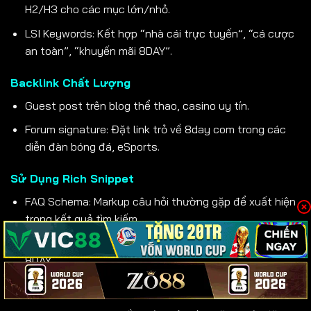
H2/H3 cho các mục lớn/nhỏ.
LSI Keywords: Kết hợp “nhà cái trực tuyến”, “cá cược
an toàn”, “khuyến mãi 8DAY”.
Backlink Chất Lượng
Guest post trên blog thể thao, casino uy tín.
Forum signature: Đặt link trỏ về
8day com
trong các
diễn đàn bóng đá, eSports.
Sử Dụng Rich Snippet
FAQ Schema: Markup câu hỏi thường gặp để xuất hiện
trong kết quả tìm kiếm.
Review Schema: Gắn xếp hạng sao cho bài đánh giá
8DAY.
Chiến Lược Social Media