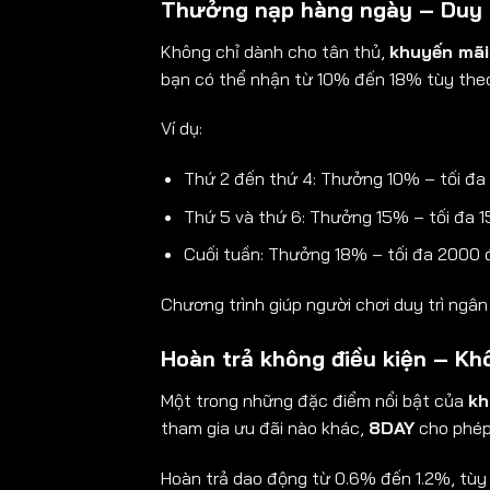
Thưởng nạp hàng ngày – Duy t
Không chỉ dành cho tân thủ,
khuyến mãi
bạn có thể nhận từ 10% đến 18% tùy theo
Ví dụ:
Thứ 2 đến thứ 4: Thưởng 10% – tối đa
Thứ 5 và thứ 6: Thưởng 15% – tối đa 
Cuối tuần: Thưởng 18% – tối đa 2000 
Chương trình giúp người chơi duy trì ngân
Hoàn trả không điều kiện – Kh
Một trong những đặc điểm nổi bật của
kh
tham gia ưu đãi nào khác,
8DAY
cho phép 
Hoàn trả dao động từ 0.6% đến 1.2%, tùy