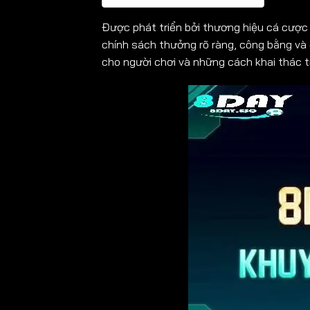
Được phát triển bởi thương hiệu cá cượ
chính sách thưởng rõ ràng, công bằng và d
cho người chơi và những cách khai thác tri