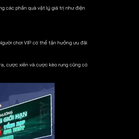
g các phần quà vật lý giá trị như điện
Người chơi VIP có thể tận hưởng ưu đãi
 ra, cược xiên và cược kèo rung cũng có