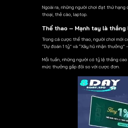
Ngoài ra, những người chơi đạt thứ hạng 
thoại, thẻ cào, laptop.
Thể thao – Mạnh tay là thắng 
Trong cá cược thể thao, người chơi mới 
“Dự đoán 1 tỷ” và “Xây hũ nhận thưởng” 
Mỗi tuần, những người có tỷ lệ thắng cao
mức thưởng gấp đôi so với cược đơn.