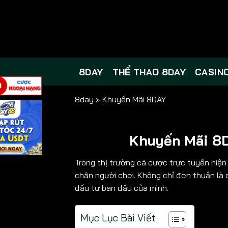
Bỏ
qua
nội
dung
8DAY
THỂ THAO 8DAY
CASIN
8day
»
Khuyến Mãi 8DAY
Khuyến Mãi 8D
Trong thị trường cá cược trực tuyến hiện
chân người chơi. Không chỉ đơn thuần là 
đầu tư ban đầu của mình.
Mục Lục Bài Viết