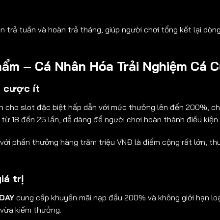
 trả tuần và hoàn trả tháng, giúp người chơi tổng kết lại dòng
hẩm – Cá Nhân Hóa Trải Nghiệm Cá 
 cược ít
 cho slot đặc biệt hấp dẫn với mức thưởng lên đến 200%, chia
ừ 18 đến 25 lần, dễ dàng để người chơi hoàn thành điều kiện v
 với phần thưởng hàng trăm triệu VNĐ là điểm cộng rất lớn, th
iá trị
DAY
cung cấp khuyến mãi nạp đầu 200% và không giới hạn loại
í vừa kiếm thưởng.