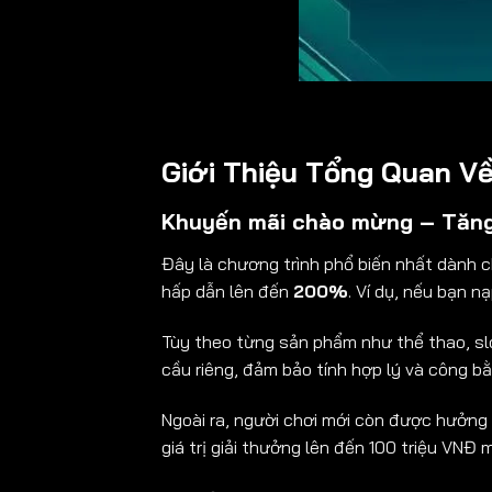
Giới Thiệu Tổng Quan V
Khuyến mãi chào mừng – Tăng
Đây là chương trình phổ biến nhất dành c
hấp dẫn lên đến
200%
. Ví dụ, nếu bạn 
Tùy theo từng sản phẩm như thể thao, slo
cầu riêng, đảm bảo tính hợp lý và công bằ
Ngoài ra, người chơi mới còn được hưởng
giá trị giải thưởng lên đến 100 triệu VNĐ 