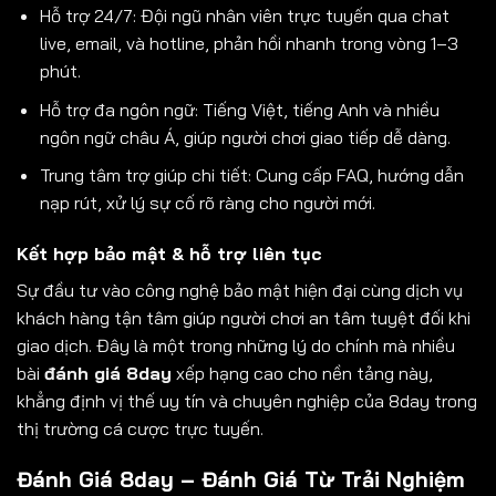
Hỗ trợ 24/7: Đội ngũ nhân viên trực tuyến qua chat
live, email, và hotline, phản hồi nhanh trong vòng 1–3
phút.
Hỗ trợ đa ngôn ngữ: Tiếng Việt, tiếng Anh và nhiều
ngôn ngữ châu Á, giúp người chơi giao tiếp dễ dàng.
Trung tâm trợ giúp chi tiết: Cung cấp FAQ, hướng dẫn
nạp rút, xử lý sự cố rõ ràng cho người mới.
Kết hợp bảo mật & hỗ trợ liên tục
Sự đầu tư vào công nghệ bảo mật hiện đại cùng dịch vụ
khách hàng tận tâm giúp người chơi an tâm tuyệt đối khi
giao dịch. Đây là một trong những lý do chính mà nhiều
bài
đánh giá 8day
xếp hạng cao cho nền tảng này,
khẳng định vị thế uy tín và chuyên nghiệp của 8day trong
thị trường cá cược trực tuyến.
Đánh Giá 8day – Đánh Giá Từ Trải Nghiệm