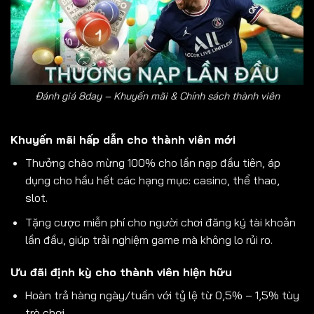
Đánh giá 8day – Khuyến mãi & Chính sách thành viên
Khuyến mãi hấp dẫn cho thành viên mới
Thưởng chào mừng 100% cho lần nạp đầu tiên, áp
dụng cho hầu hết các hạng mục: casino, thể thao,
slot.
Tặng cược miễn phí cho người chơi đăng ký tài khoản
lần đầu, giúp trải nghiệm game mà không lo rủi ro.
Ưu đãi định kỳ cho thành viên hiện hữu
Hoàn trả hàng ngày/tuần với tỷ lệ từ 0,5% – 1,5% tùy
trò chơi.