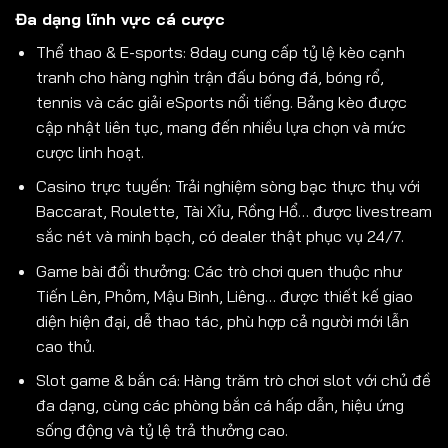
Đa dạng lĩnh vực cá cược
Thể thao & E-sports: 8day cung cấp tỷ lệ kèo cạnh
tranh cho hàng nghìn trận đấu bóng đá, bóng rổ,
tennis và các giải eSports nổi tiếng. Bảng kèo được
cập nhật liên tục, mang đến nhiều lựa chọn và mức
cược linh hoạt.
Casino trực tuyến: Trải nghiệm sòng bạc thực thụ với
Baccarat, Roulette, Tài Xỉu, Rồng Hổ… được livestream
sắc nét và minh bạch, có dealer thật phục vụ 24/7.
Game bài đổi thưởng: Các trò chơi quen thuộc như
Tiến Lên, Phỏm, Mậu Binh, Liêng… được thiết kế giao
diện hiện đại, dễ thao tác, phù hợp cả người mới lẫn
cao thủ.
Slot game & bắn cá: Hàng trăm trò chơi slot với chủ đề
đa dạng, cùng các phòng bắn cá hấp dẫn, hiệu ứng
sống động và tỷ lệ trả thưởng cao.