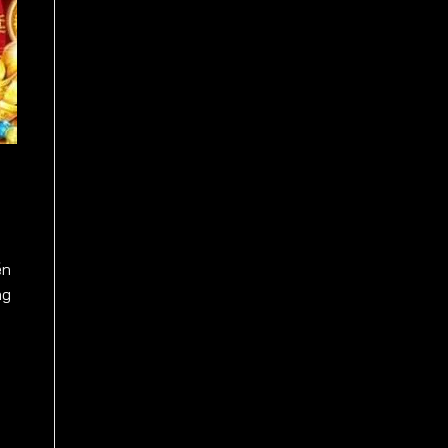
ền
ng