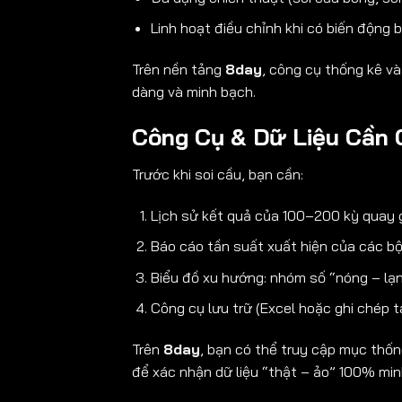
Linh hoạt điều chỉnh khi có biến động 
Trên nền tảng
8day
, công cụ thống kê v
dàng và minh bạch.
Công Cụ & Dữ Liệu Cần 
Trước khi soi cầu, bạn cần:
Lịch sử kết quả của 100–200 kỳ quay 
Báo cáo tần suất xuất hiện của các bộ
Biểu đồ xu hướng: nhóm số “nóng – lạn
Công cụ lưu trữ (Excel hoặc ghi chép t
Trên
8day
, bạn có thể truy cập mục thốn
để xác nhận dữ liệu “thật – ảo” 100% min