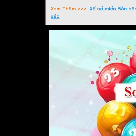
Xem Thêm >>>
Xổ số miền Bắc hô
xác