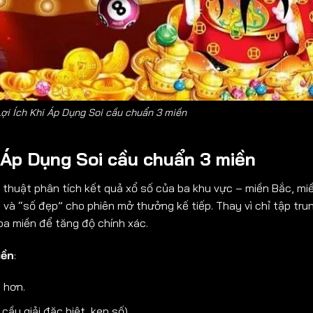
ợi Ích Khi Áp Dụng Soi cầu chuẩn 3 miền
i Áp Dụng Soi cầu chuẩn 3 miền
 thuật phân tích kết quả xổ số của ba khu vực – miền Bắc, mi
 và “số đẹp” cho phiên mở thưởng kế tiếp. Thay vì chỉ tập tru
ba miền để tăng độ chính xác.
iền
:
 hơn.
cầu giải đặc biệt, kẹp số).