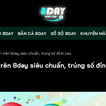
O 8DAY
BẮN CÁ 8DAY
XỔ SỐ 8DAY
KHUYẾN MÃ
n trên 8day siêu chuẩn, trúng số đỉnh cao
rên 8day siêu chuẩn, trúng số đỉ