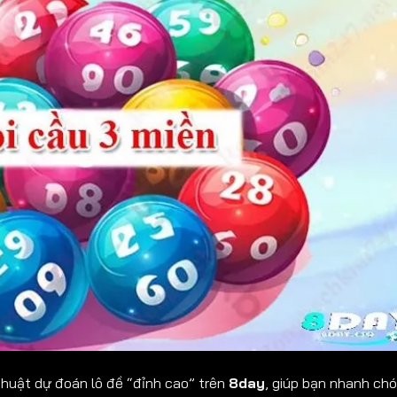
thuật dự đoán lô đề “đỉnh cao” trên
8day
, giúp bạn nhanh ch