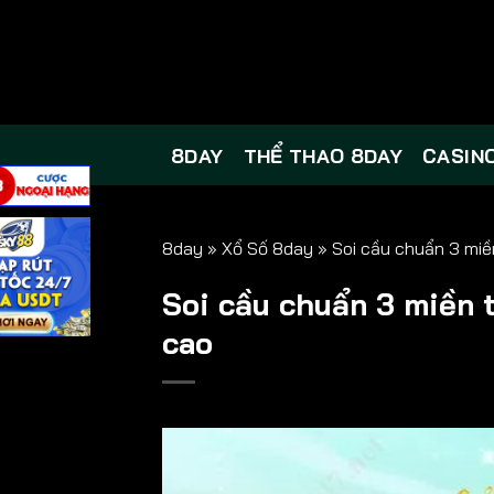
Bỏ
qua
nội
dung
8DAY
THỂ THAO 8DAY
CASIN
8day
»
Xổ Số 8day
»
Soi cầu chuẩn 3 miề
Soi cầu chuẩn 3 miền t
cao