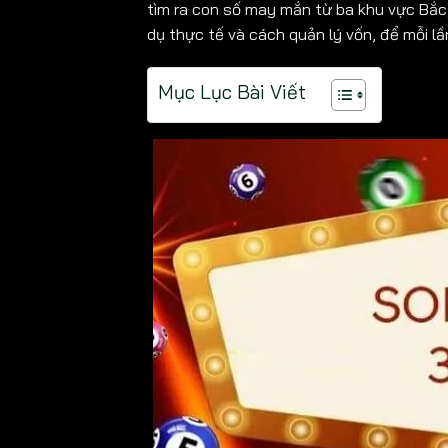
tìm ra con số may mắn từ ba khu vực Bắc, 
dụ thực tế và cách quản lý vốn, để mỗi l
Mục Lục Bài Viết