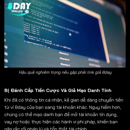
Hậu quả nghiêm trọng nếu gặp phải link giả 8day
Bị Đánh Cắp Tiền Cược Và Giả Mạo Danh Tính
Khi đã có thông tin cá nhân, kẻ gian dễ dàng chuyển tiền
từ ví 8day của bạn sang tài khoản khác. Nguy hiểm hơn,
chúng có thể mạo danh bạn để mở tài khoản tín dụng,
vay nợ hoặc thực hiện các hành vi phi pháp, khiến bạn
gặp rắc rối pháp lý và tổn thất tài chính.