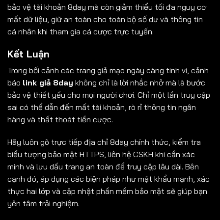
bảo vệ tài khoản 8day mà còn giảm thiểu tối đa nguy cơ
mất dữ liệu, giữ an toàn cho toàn bộ số dư và thông tin
cá nhân khi tham gia cá cược trực tuyến.
Kết Luận
Trong bối cảnh các trang giả mạo ngày càng tinh vi, cảnh
báo
link giả 8day
không chỉ là lời nhắc nhở mà là bước
bảo vệ thiết yếu cho mọi người chơi. Chỉ một lần truy cập
sai có thể dẫn đến mất tài khoản, rò rỉ thông tin ngân
hàng và thất thoát tiền cược.
Hãy luôn gõ trực tiếp địa chỉ 8day chính thức, kiểm tra
biểu tượng bảo mật HTTPS, liên hệ CSKH khi cần xác
minh và lưu dấu trang an toàn để truy cập lâu dài. Bên
cạnh đó, áp dụng các biện pháp như mật khẩu mạnh, xác
thực hai lớp và cập nhật phần mềm bảo mật sẽ giúp bạn
yên tâm trải nghiệm.