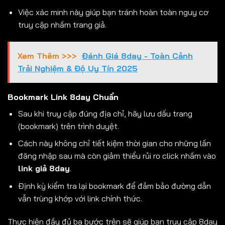
Việc xác minh này giúp bạn tránh hoàn toàn nguy cơ
truy cập nhầm trang giả.
Xem Thêm >>>
Đánh Giá 8day - Toàn Cảnh
Trải Nghiệm & Độ Uy Tín 2025
Bookmark Link 8day Chuẩn
Sau khi truy cập đúng địa chỉ, hãy lưu dấu trang
(bookmark) trên trình duyệt.
Cách này không chỉ tiết kiệm thời gian cho những lần
đăng nhập sau mà còn giảm thiểu rủi ro click nhầm vào
link giả 8day
.
Định kỳ kiểm tra lại bookmark để đảm bảo đường dẫn
vẫn trùng khớp với link chính thức.
Thực hiện đầy đủ ba bước trên sẽ giúp bạn truy cập 8day