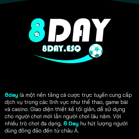
8day
là một nền tảng cá cược trực tuyến cung cấp
dịch vụ trong các lĩnh vực như thể thao, game bài
và casino. Giao diện thiết kế tối giản, dễ sử dụng
cho người chơi mới lẫn người chơi lâu năm. Với
nhiều trò chơi đa dạng,
8 Day
hu hút lượng người
dùng đông đảo đến từ châu Á.