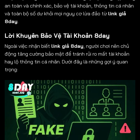
an toàn và chính xác, bảo vệ tài khoản, thông tin cá nhân
và toàn bộ số dư khỏi mọi nguy cơ lừa đảo từ
link giả
8day
.
Lời Khuyên Bảo Vệ Tài Khoản 8day
Ngoài việc nhận biết
link giả 8day
, người chơi nên chủ
động tăng cường bảo mật để tránh rủi ro mất tài khoản
hay lộ thông tin cá nhân. Dưới đây là những gợi ý quan
trọng: