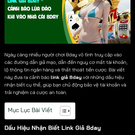
Ngày càng nhiều người chơi 8day vô tình truy cập vào
các đường dẫn giả mạo, dẫn đến nguy cơ mất tài khoản,
lộ thông tin ngân hàng và thất thoát tiền cược. Bài viết
này đưa ra cảnh báo
link giả 8day
với những dấu hiệu
nhận biết cụ thể, giúp bạn chủ động bảo vệ tài khoản và
trải nghiệm cá cược an toàn.
Mục Lục Bài Viết
Dấu Hiệu Nhận Biết Link Giả 8day